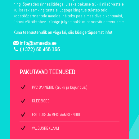
ning lõpetades rinnasiltidega. Lisaks pakume trükki nii rõivastele
kui ka reklaamkingitustele. Logoga kingitus tuletab teid
koostööpartneritele meelde, näiteks peale meeldivaid kohtumisi,
üritusi või tähtpäevi. Küsige julgelt pakkumist soovitud teenusele.
Kuna teenuste valik on väga lai, siis küsige täpsemat infot
info@ameedia.ee
(+372) 56 465 165
PAKUTAVAD TEENUSED
PVC BÄNNERID (trükk ja kujundus)
KLEEBISED
ESITLUS- JA REKLAAMSTENDID
VALGUSREKLAAM