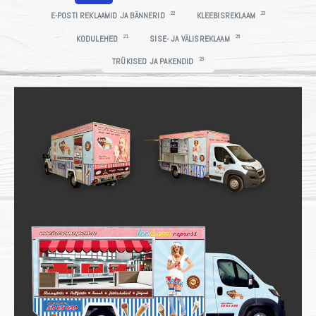
22
23
E-POSTI REKLAAMID JA BÄNNERID
KLEEBISREKLAAM
21
26
KODULEHED
SISE- JA VÄLISREKLAAM
26
TRÜKISED JA PAKENDID