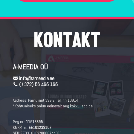
A-MEEDIA OÜ
info@ameedia.ee
(+372) 56 465 165
Aadress:
Pärnu mnt 399-2, Tallinn 10914
*Kohtumiseks palun eelnevalt aeg kokku leppida.
Reg nr.:
11513895
KMKR nr.:
EE101239107
SEB: EE331010220086744011