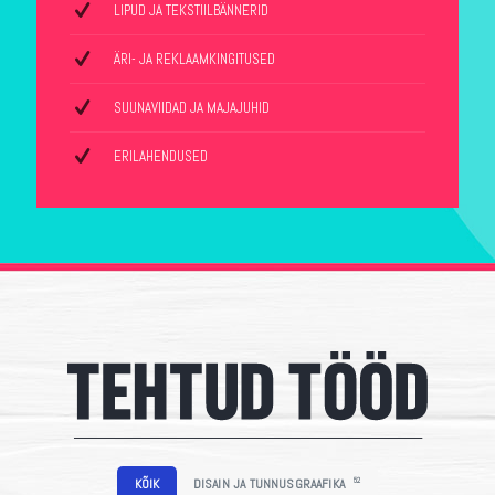
LIPUD JA TEKSTIILBÄNNERID
ÄRI- JA REKLAAMKINGITUSED
SUUNAVIIDAD JA MAJAJUHID
ERILAHENDUSED
52
KÕIK
DISAIN JA TUNNUSGRAAFIKA