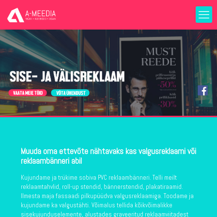
Muuda oma ettevõte nähtavaks kas valgusreklaami või
reklaambänneri abil
Kujundame ja trükime sobiva PVC reklaambänneri. Telli meilt
reklaamtahvlid, roll-up stendid, bännerstendid, plakatiraamid.
Ilmesta maja fassaadi pilkupüüdva valgusreklaamiga. Toodame ja
kujundame ka valgustähti. Võimalus tellida kõikvõimalikke
sisekujunduselemente, alustades graveeritud reklaamviitadest