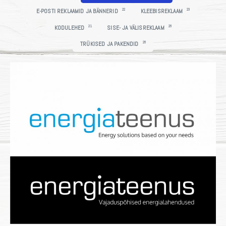
22
23
E-POSTI REKLAAMID JA BÄNNERID
KLEEBISREKLAAM
21
26
KODULEHED
SISE- JA VÄLISREKLAAM
26
TRÜKISED JA PAKENDID