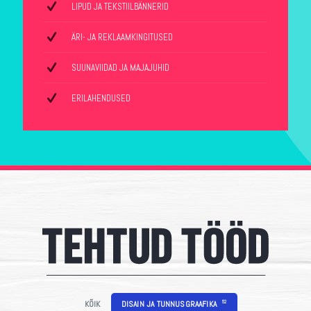
LIPUD JA TEKSTIILBÄNNERID
ÄRI- JA REKLAAMKINGITUSED
SUUNAVIIDAD JA MAJAJUHID
ERILAHENDUSED
52
KÕIK
DISAIN JA TUNNUSGRAAFIKA