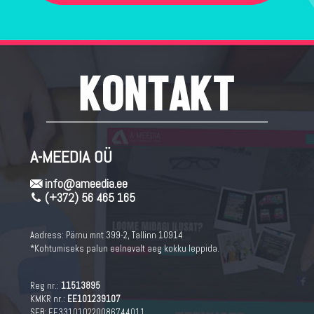
A-MEEDIA OÜ
info@ameedia.ee
(+372) 56 465 165
Aadress:
Pärnu mnt 399-2, Tallinn 10914
*Kohtumiseks palun eelnevalt aeg kokku leppida.
Reg nr.:
11513895
KMKR nr.:
EE101239107
SEB: EE331010220086744011