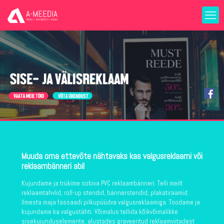
Muuda oma ettevõte nähtavaks kas valgusreklaami või
reklaambänneri abil
Kujundame ja trükime sobiva PVC reklaambänneri. Telli meilt
reklaamtahvlid, roll-up stendid, bännerstendid, plakatiraamid.
Ilmesta maja fassaadi pilkupüüdva valgusreklaamiga. Toodame ja
kujundame ka valgustähti. Võimalus tellida kõikvõimalikke
sisekujunduselemente, alustades graveeritud reklaamviitadest