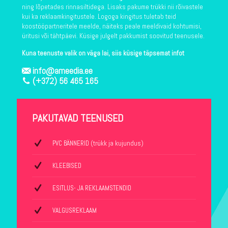
ning lõpetades rinnasiltidega. Lisaks pakume trükki nii rõivastele
kui ka reklaamkingitustele. Logoga kingitus tuletab teid
koostööpartneritele meelde, näiteks peale meeldivaid kohtumisi,
üritusi või tähtpäevi. Küsige julgelt pakkumist soovitud teenusele.
Kuna teenuste valik on väga lai, siis küsige täpsemat infot
info@ameedia.ee
(+372) 56 465 165
PAKUTAVAD TEENUSED
PVC BÄNNERID (trükk ja kujundus)
KLEEBISED
ESITLUS- JA REKLAAMSTENDID
VALGUSREKLAAM