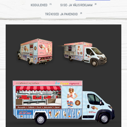
21
26
KODULEHED
SISE- JA VÄLISREKLAAM
26
TRÜKISED JA PAKENDID