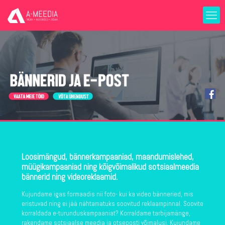
Loosimängud, bännerkampaaniad, maandumislehed,
müügikampaaniad ning kõigvõimalikud sotsiaalmeedia
bännerid ning videoreklaamid.
Kujundame igas formaadis nii foto- kui ka video bänneried, mis
eristuvad ning ei jää nähtamatuks soovitud reklaampinnal. Soovite
korraldada e-turunduskampaaniat? Korraldame tarbijamänge,
rakendame sotsiaalse meedia ja otseposti võimalusi. Kujundame