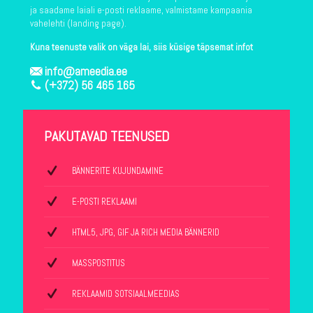
ja saadame laiali e-posti reklaame, valmistame kampaania
vahelehti (landing page).
Kuna teenuste valik on väga lai, siis küsige täpsemat infot
info@ameedia.ee
(+372) 56 465 165
PAKUTAVAD TEENUSED
BÄNNERITE KUJUNDAMINE
E-POSTI REKLAAMI
HTML5, JPG, GIF JA RICH MEDIA BÄNNERID
MASSPOSTITUS
REKLAAMID SOTSIAALMEEDIAS