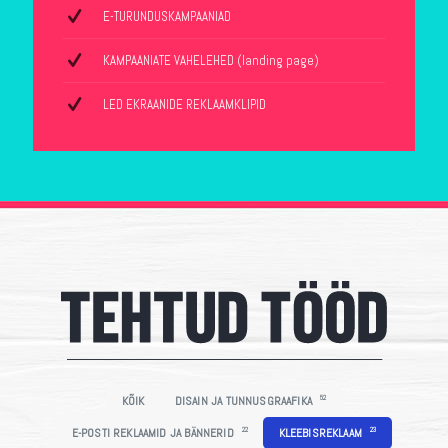
E-TURUNDUSKAMPAANIAD
KAMPAANIATE VAHELEHED (landing page)
LED EKRAANIDE REKLAAMKLIPID
52
KÕIK
DISAIN JA TUNNUSGRAAFIKA
22
23
E-POSTI REKLAAMID JA BÄNNERID
KLEEBISREKLAAM