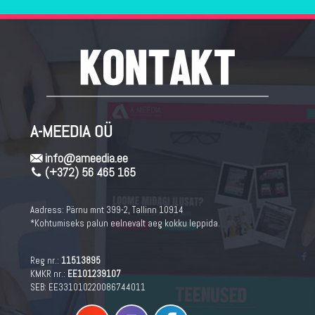
A-MEEDIA OÜ
info@ameedia.ee
(+372) 56 465 165
Aadress:
Pärnu mnt 399-2, Tallinn 10914
*Kohtumiseks palun eelnevalt aeg kokku leppida.
Reg nr.:
11513895
KMKR nr.:
EE101239107
SEB: EE331010220086744011