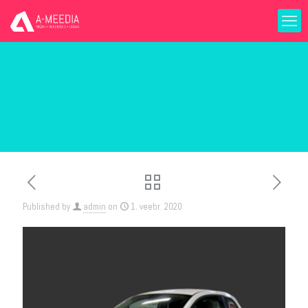
Published by
admin
on
1. veebr. 2020