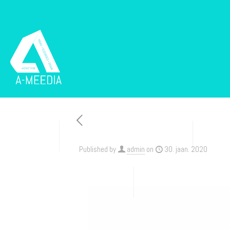
Esileht
Trükised ja pakendid
Disa
Published by
admin
on
30. jaan. 2020
Sise- ja välisreklaam
Portfolio