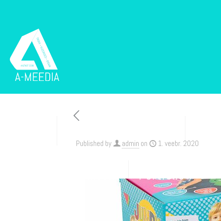
Esileht
Trükised ja pakendid
Disa
Published by
admin
on
1. veebr. 2020
Sise- ja välisreklaam
Portfolio