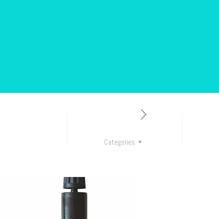
bisreklaam
Bännerid ja e-post
Categories