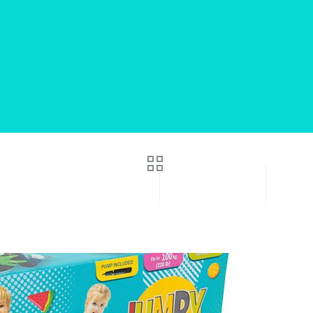
in ja tunnusgraafika
Kodulehed
Klee