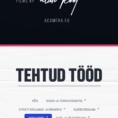
52
KÕIK
DISAIN JA TUNNUSGRAAFIKA
22
23
E-POSTI REKLAAMID JA BÄNNERID
KLEEBISREKLAAM
21
26