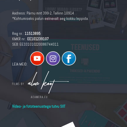
Aadress:
Pärnu mnt 399-2, Tallinn 10914
*Kohtumiseks palun eelnevalt aeg kokku leppida.
Reg nr.:
11513895
KMKR nr.:
EE101239107
SEB: EE331010220086744011
LEIA MEID:
Video- ja fototeenustega tutvu SIIT