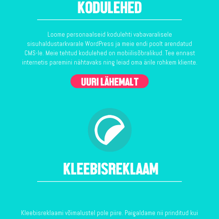
Loome personaalseid kodulehti vabavaralisele
sisuhaldustarkvarale WordPress ja meie endi poolt arendatud
CMS-le. Meie tehtud kodulehed on mobiilisõbralikud. Tee ennast
internetis paremini nähtavaks ning leiad oma ärile rohkem kliente.
Kleebisreklaami võimalustel pole piire. Paigaldame nii prinditud kui