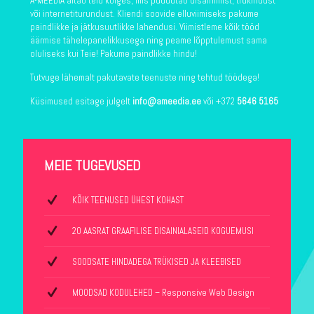
A-MEEDIA aitab teid kõiges, mis puudutab disainimist, trükindust
või internetiturundust. Kliendi soovide elluviimiseks pakume
paindlikke ja jätkusuutlikke lahendusi. Viimistleme kõik tööd
äärmise tähelepanelikkusega ning peame lõpptulemust sama
oluliseks kui Teie! Pakume paindlikke hindu!
Tutvuge lähemalt pakutavate teenuste ning tehtud töödega!
Küsimused esitage julgelt
info@ameedia.ee
või +372
5646 5165
MEIE TUGEVUSED
KÕIK TEENUSED ÜHEST KOHAST
20 AASRAT GRAAFILISE DISAINIALASEID KOGUEMUSI
SOODSATE HINDADEGA TRÜKISED JA KLEEBISED
MOODSAD KODULEHED – Responsive Web Design