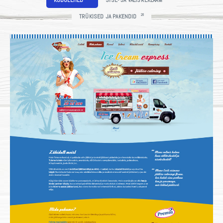
KODULEHED
SISE- JA VÄLISREKLAAM
26
TRÜKISED JA PAKENDID