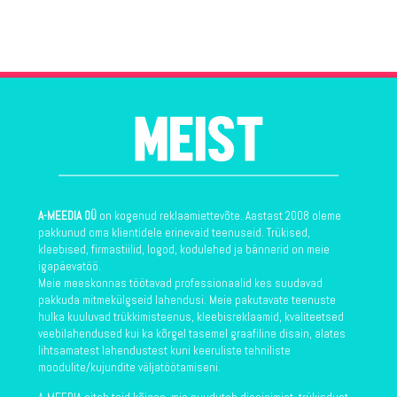
A-MEEDIA OÜ
on kogenud reklaamiettevõte. Aastast 2008 oleme
pakkunud oma klientidele erinevaid teenuseid. Trükised,
kleebised, firmastiilid, logod, kodulehed ja bännerid on meie
igapäevatöö.
Meie meeskonnas töötavad professionaalid kes suudavad
pakkuda mitmekülgseid lahendusi. Meie pakutavate teenuste
hulka kuuluvad trükkimisteenus, kleebisreklaamid, kvaliteetsed
veebilahendused kui ka kõrgel tasemel graafiline disain, alates
lihtsamatest lahendustest kuni keeruliste tehniliste
moodulite/kujundite väljatöötamiseni.