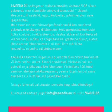
A-MEEDIA OÜ
on kogenud reklaamiettevõte. Aastast 2008 oleme
pakkunud oma klientidele erinevaid teenuseid. Trükised,
kleebised, firmastiilid, logod, kodulehed ja bännerid on meie
igapäevatöö.
Meie meeskonnas töötavad professionaalid kes suudavad
pakkuda mitmekülgseid lahendusi. Meie pakutavate teenuste
hulka kuuluvad trükkimisteenus, kleebisreklaamid, kvaliteetsed
veebilahendused kui ka kõrgel tasemel graafiline disain, alates
lihtsamatest lahendustest kuni keeruliste tehniliste
moodulite/kujundite väljatöötamiseni.
A-MEEDIA aitab teid kõiges, mis puudutab disainimist, trükindust
või internetiturundust. Kliendi soovide elluviimiseks pakume
paindlikke ja jätkusuutlikke lahendusi. Viimistleme kõik tööd
äärmise tähelepanelikkusega ning peame lõpptulemust sama
oluliseks kui Teie! Pakume paindlikke hindu!
Tutvuge lähemalt pakutavate teenuste ning tehtud töödega!
Küsimused esitage julgelt
info@ameedia.ee
või +372
5646 5165