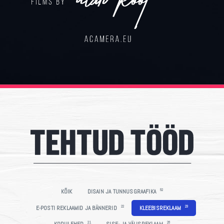
52
KÕIK
DISAIN JA TUNNUSGRAAFIKA
22
23
E-POSTI REKLAAMID JA BÄNNERID
KLEEBISREKLAAM
21
26