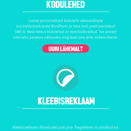
Loome personaalseid kodulehti vabavaralisele
sisuhaldustarkvarale WordPress ja meie endi poolt arendatud
CMS-le. Meie tehtud kodulehed on mobiilisõbralikud. Tee ennast
internetis paremini nähtavaks ning leiad oma ärile rohkem kliente.
Kleebisreklaami võimalustel pole piire. Paigaldame nii prinditud kui