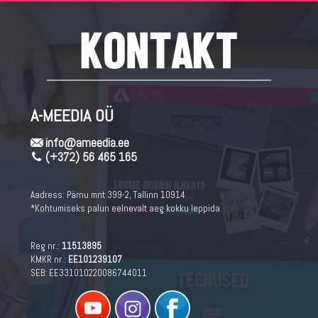
A-MEEDIA OÜ
info@ameedia.ee
(+372) 56 465 165
Aadress:
Pärnu mnt 399-2, Tallinn 10914
*Kohtumiseks palun eelnevalt aeg kokku leppida.
Reg nr.:
11513895
KMKR nr.:
EE101239107
SEB: EE331010220086744011