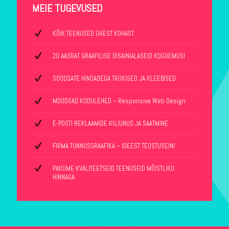
MEIE TUGEVUSED
KÕIK TEENUSED ÜHEST KOHAST
20 AASRAT GRAAFILISE DISAINIALASEID KOGUEMUSI
SOODSATE HINDADEGA TRÜKISED JA KLEEBISED
MOODSAD KODULEHED – Responsive Web Design
E-POSTI REKLAAMIDE KUJUNUS JA SAATMINE
FIRMA TUNNUSGRAAFIKA – IDEEST TEOSTUSEINI
PAKUME KVALITEETSEID TEENUSEID MÕISTLIKU
HINNAGA