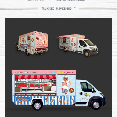
KODULEHED
SISE- JA VÄLISREKLAAM
26
TRÜKISED JA PAKENDID