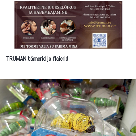
TRUMAN bännerid ja flaierid