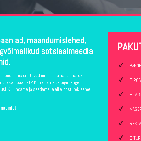
aaniad, maandumislehed,
PAKU
gvõimalikud sotsiaalmeedia
mid.
BÄNNE
änneried, mis eristuvad ning ei jää nähtamatuks
E-POS
urunduskampaaniat? Korraldame tarbijamänge,
usi. Kujundame ja saadame laiali e-posti reklaame,
HTML5
emat infot
MASS
REKLA
E-TU