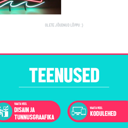
OLETE JÕUDNUD LÕPPU :)