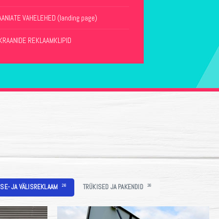
ANIATE VAHELEHED (landing page)
KRAANIDE REKLAAMKLIPID
ISE- JA VÄLISREKLAAM
26
TRÜKISED JA PAKENDID
26