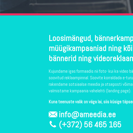
Loosimängud, bännerkamp
müügikampaaniad ning kõi
bännerid ning videoreklaa
Kujundame igas formaadis nii foto- kui ka video b
soovitud reklaampinnal. Soovite korraldada e-t
rakendame sotsiaalse meedia ja otseposti võimal
valmistame kampaania vahelehti (landing page).
Kuna teenuste valik on väga lai, siis küsige täps
info@ameedia.ee
(+372) 56 465 165