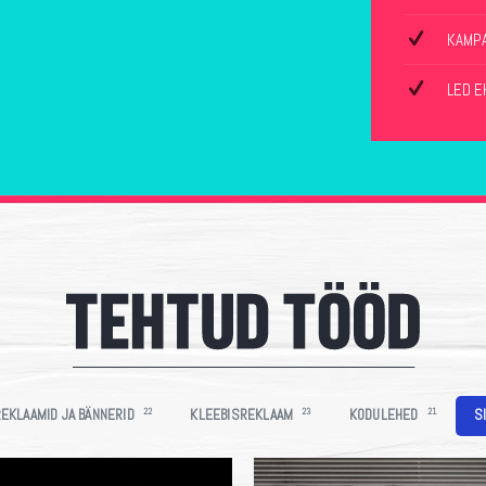
KAMPA
LED E
REKLAAMID JA BÄNNERID
22
KLEEBISREKLAAM
23
KODULEHED
21
S